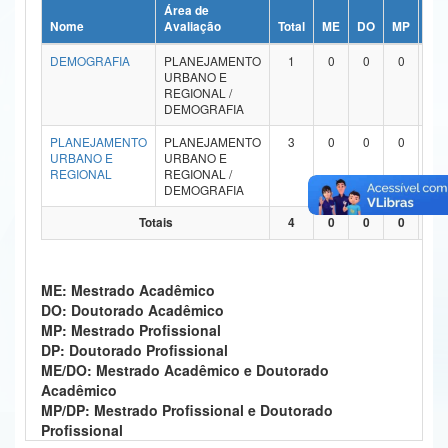
Área de
Ministério da Ciência, Tecnologia, Inovações e Comunicações
Nome
Avaliação
Total
ME
DO
MP
DP
DEMOGRAFIA
PLANEJAMENTO
1
0
0
0
0
Ministério do Meio Ambiente
URBANO E
REGIONAL /
Ministério do Turismo
DEMOGRAFIA
PLANEJAMENTO
PLANEJAMENTO
3
0
0
0
0
Ministério do Desenvolvimento Regional
URBANO E
URBANO E
REGIONAL
REGIONAL /
Controladoria-Geral da União
DEMOGRAFIA
Totais
4
0
0
0
0
Ministério da Mulher, da Família e dos Direitos Humanos
Secretaria-Geral
ME: Mestrado Acadêmico
Secretaria de Governo
DO: Doutorado Acadêmico
MP: Mestrado Profissional
Gabinete de Segurança Institucional
DP: Doutorado Profissional
ME/DO: Mestrado Acadêmico e Doutorado
Advocacia-Geral da União
Acadêmico
MP/DP: Mestrado Profissional e Doutorado
Banco Central do Brasil
Profissional