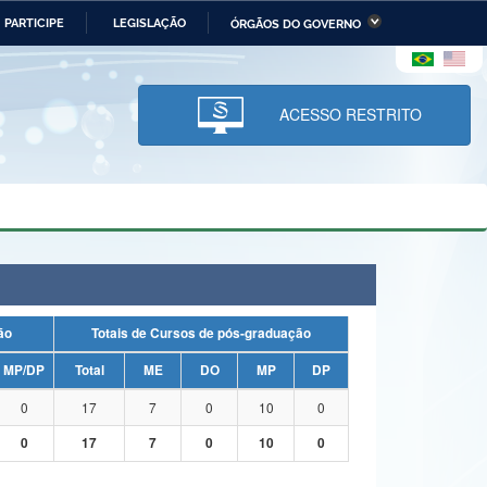
PARTICIPE
LEGISLAÇÃO
ÓRGÃOS DO GOVERNO
stério da Economia
Ministério da Infraestrutura
stério de Minas e Energia
Ministério da Ciência,
Tecnologia, Inovações e
ACESSO RESTRITO
Comunicações
tério da Mulher, da Família
Secretaria-Geral
s Direitos Humanos
lto
uação
Totais de Cursos de pós-graduação
MP/DP
Total
ME
DO
MP
DP
0
17
7
0
10
0
0
17
7
0
10
0