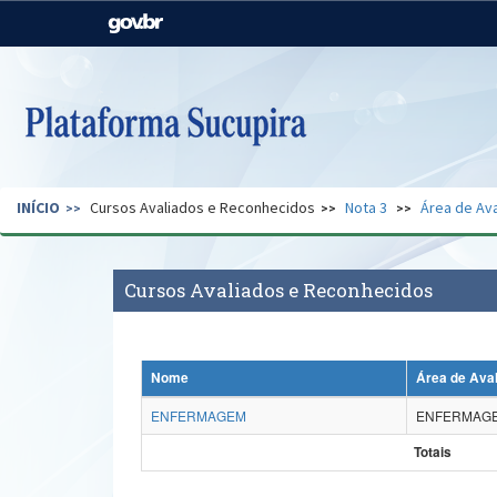
Casa Civil
Ministério da Justiça e
Segurança Pública
Ministério da Agricultura,
Ministério da Educação
Pecuária e Abastecimento
Ministério do Meio Ambiente
Ministério do Turismo
INÍCIO
Cursos Avaliados e Reconhecidos
Nota 3
Área de Ava
Secretaria de Governo
Gabinete de Segurança
Institucional
Cursos Avaliados e Reconhecidos
Nome
Área de Ava
ENFERMAGEM
ENFERMAG
Totais