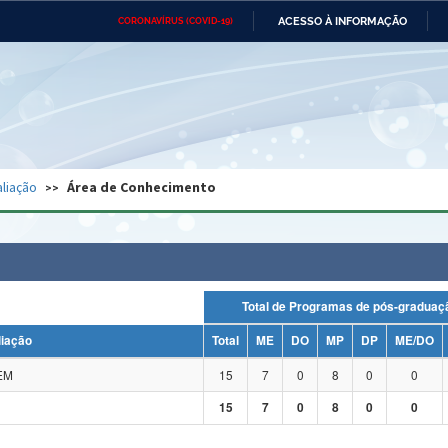
ACESSO À INFORMAÇÃO
CORONAVÍRUS (COVID-19)
Ministério da Defesa
Ministério das Relações
Mini
Exteriores
IR
PARA
O
CONTEÚDO
Ministério da Cidadania
Ministério da Saúde
Mini
Ministério do Desenvolvimento
Controladoria-Geral da União
Minis
Regional
e do
liação
Área de Conhecimento
Advocacia-Geral da União
Banco Central do Brasil
Plana
Total de Programas de pós-grad
liação
Total
ME
DO
MP
DP
ME/DO
EM
15
7
0
8
0
0
15
7
0
8
0
0