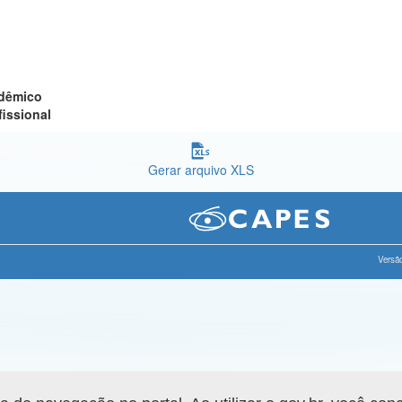
adêmico
fissional
Gerar arquivo XLS
Versão