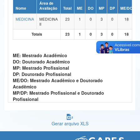
Área de
Ministério da Ciência, Tecnologia, Inovações e Comunicações
Nome
Avaliação
Total
ME
DO
MP
DP
ME/DO
MEDICINA
MEDICINA
23
1
0
3
0
18
Ministério do Meio Ambiente
II
Ministério do Turismo
Totais
23
1
0
3
0
18
Ministério do Desenvolvimento Regional
ME: Mestrado Acadêmico
Controladoria-Geral da União
DO: Doutorado Acadêmico
MP: Mestrado Profissional
Ministério da Mulher, da Família e dos Direitos Humanos
DP: Doutorado Profissional
ME/DO: Mestrado Acadêmico e Doutorado
Secretaria-Geral
Acadêmico
MP/DP: Mestrado Profissional e Doutorado
Secretaria de Governo
Profissional
Gabinete de Segurança Institucional
Advocacia-Geral da União
Gerar arquivo XLS
Banco Central do Brasil