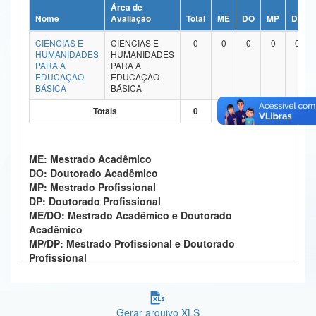
Área de
Ministério da Ciência, Tecnologia, Inovações e Comunicações
Nome
Avaliação
Total
ME
DO
MP
DP
CIÊNCIAS E
CIÊNCIAS E
0
0
0
0
0
Ministério do Meio Ambiente
HUMANIDADES
HUMANIDADES
PARA A
PARA A
Ministério do Turismo
EDUCAÇÃO
EDUCAÇÃO
BÁSICA
BÁSICA
Ministério do Desenvolvimento Regional
Totais
0
0
0
0
0
Controladoria-Geral da União
ME: Mestrado Acadêmico
Ministério da Mulher, da Família e dos Direitos Humanos
DO: Doutorado Acadêmico
MP: Mestrado Profissional
Secretaria-Geral
DP: Doutorado Profissional
ME/DO: Mestrado Acadêmico e Doutorado
Secretaria de Governo
Acadêmico
MP/DP: Mestrado Profissional e Doutorado
Gabinete de Segurança Institucional
Profissional
Advocacia-Geral da União
Banco Central do Brasil
Gerar arquivo XLS