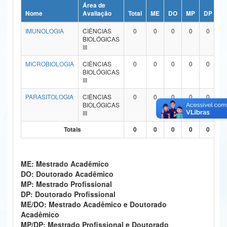
Área de
Ministério da Ciência, Tecnologia, Inovações e Comunicações
Nome
Avaliação
Total
ME
DO
MP
DP
M
IMUNOLOGIA
CIÊNCIAS
0
0
0
0
0
Ministério do Meio Ambiente
BIOLÓGICAS
III
Ministério do Turismo
MICROBIOLOGIA
CIÊNCIAS
0
0
0
0
0
BIOLÓGICAS
Ministério do Desenvolvimento Regional
III
Controladoria-Geral da União
PARASITOLOGIA
CIÊNCIAS
0
0
0
0
0
BIOLÓGICAS
III
Ministério da Mulher, da Família e dos Direitos Humanos
Totais
0
0
0
0
0
Secretaria-Geral
Secretaria de Governo
ME: Mestrado Acadêmico
DO: Doutorado Acadêmico
Gabinete de Segurança Institucional
MP: Mestrado Profissional
DP: Doutorado Profissional
Advocacia-Geral da União
ME/DO: Mestrado Acadêmico e Doutorado
Acadêmico
Banco Central do Brasil
MP/DP: Mestrado Profissional e Doutorado