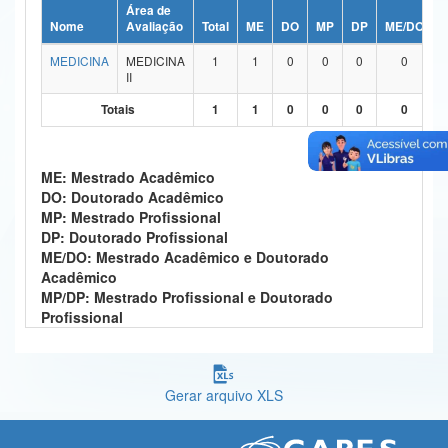
Área de
Ministério da Ciência, Tecnologia, Inovações e Comunicações
Nome
Avaliação
Total
ME
DO
MP
DP
ME/DO
MEDICINA
MEDICINA
1
1
0
0
0
0
Ministério do Meio Ambiente
II
Ministério do Turismo
Totais
1
1
0
0
0
0
Ministério do Desenvolvimento Regional
ME: Mestrado Acadêmico
Controladoria-Geral da União
DO: Doutorado Acadêmico
MP: Mestrado Profissional
Ministério da Mulher, da Família e dos Direitos Humanos
DP: Doutorado Profissional
ME/DO: Mestrado Acadêmico e Doutorado
Secretaria-Geral
Acadêmico
MP/DP: Mestrado Profissional e Doutorado
Secretaria de Governo
Profissional
Gabinete de Segurança Institucional
Advocacia-Geral da União
Gerar arquivo XLS
Banco Central do Brasil