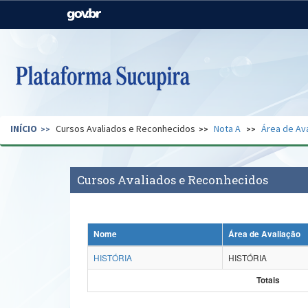
Casa Civil
Ministério da Justiça e
Segurança Pública
Ministério da Agricultura,
Ministério da Educação
Pecuária e Abastecimento
Ministério do Meio Ambiente
Ministério do Turismo
INÍCIO
Cursos Avaliados e Reconhecidos
Nota A
Área de Av
Secretaria de Governo
Gabinete de Segurança
Institucional
Cursos Avaliados e Reconhecidos
Nome
Área de Avaliação
HISTÓRIA
HISTÓRIA
Totais