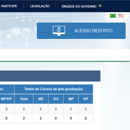
PARTICIPE
LEGISLAÇÃO
ÓRGÃOS DO GOVERNO
stério da Economia
Ministério da Infraestrutura
stério de Minas e Energia
Ministério da Ciência,
Tecnologia, Inovações e
ACESSO RESTRITO
Comunicações
tério da Mulher, da Família
Secretaria-Geral
s Direitos Humanos
lto
uação
Totais de Cursos de pós-graduação
MP/DP
Total
ME
DO
MP
DP
0
2
2
0
0
0
0
2
2
0
0
0