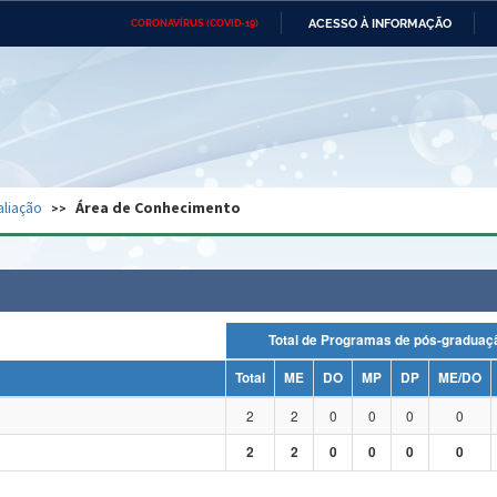
ACESSO À INFORMAÇÃO
CORONAVÍRUS (COVID-19)
Ministério da Defesa
Ministério das Relações
Mini
Exteriores
IR
PARA
O
CONTEÚDO
Ministério da Cidadania
Ministério da Saúde
Mini
Ministério do Desenvolvimento
Controladoria-Geral da União
Minis
Regional
e do
aliação
Área de Conhecimento
Advocacia-Geral da União
Banco Central do Brasil
Plana
Total de Programas de pós-grad
Total
ME
DO
MP
DP
ME/DO
2
2
0
0
0
0
2
2
0
0
0
0