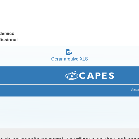
adêmico
fissional
Gerar arquivo XLS
Versão