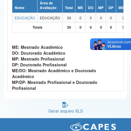
Área de
Ministério da Ciência, Tecnologia, Inovações e Comunicações
Nome
Avaliação
Total
ME
DO
MP
DP
ME/DO
EDUCAÇÃO
EDUCAÇÃO
39
0
0
0
0
39
Ministério do Meio Ambiente
Totais
39
0
0
0
0
39
Ministério do Turismo
Ministério do Desenvolvimento Regional
ME: Mestrado Acadêmico
DO: Doutorado Acadêmico
Controladoria-Geral da União
MP: Mestrado Profissional
DP: Doutorado Profissional
Ministério da Mulher, da Família e dos Direitos Humanos
ME/DO: Mestrado Acadêmico e Doutorado
Acadêmico
Secretaria-Geral
MP/DP: Mestrado Profissional e Doutorado
Profissional
Secretaria de Governo
Gabinete de Segurança Institucional
Gerar arquivo XLS
Advocacia-Geral da União
Banco Central do Brasil