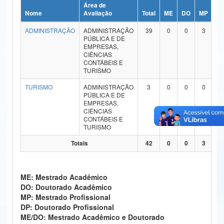
Área de
Ministério da Ciência, Tecnologia, Inovações e Comunicações
Nome
Avaliação
Total
ME
DO
MP
D
ADMINISTRAÇÃO
ADMINISTRAÇÃO
39
0
0
3
0
Ministério do Meio Ambiente
PÚBLICA E DE
EMPRESAS,
Ministério do Turismo
CIÊNCIAS
CONTÁBEIS E
TURISMO
Ministério do Desenvolvimento Regional
TURISMO
ADMINISTRAÇÃO
3
0
0
0
0
Controladoria-Geral da União
PÚBLICA E DE
EMPRESAS,
CIÊNCIAS
Ministério da Mulher, da Família e dos Direitos Humanos
CONTÁBEIS E
TURISMO
Secretaria-Geral
Totais
42
0
0
3
0
Secretaria de Governo
Gabinete de Segurança Institucional
ME: Mestrado Acadêmico
DO: Doutorado Acadêmico
Advocacia-Geral da União
MP: Mestrado Profissional
DP: Doutorado Profissional
Banco Central do Brasil
ME/DO: Mestrado Acadêmico e Doutorado