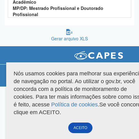
Acadêmico
Planalto
MP/DP: Mestrado Profissional e Doutorado
Profissional
Gerar arquivo XLS
Compatibilidade
Nós usamos cookies para melhorar sua experiênc
de navegação no portal. Ao utilizar o gov.br, você
Versão do sistema: 3.88.9
Copyright 2022 Capes. Todos os direitos reservados.
concorda com a política de monitoramento de
cookies. Para ter mais informações sobre como is
é feito, acesse
Política de cookies
.Se você concor
clique em ACEITO.
ACEITO