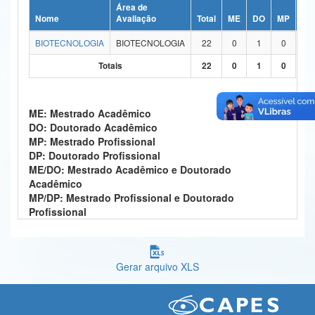
Área de
Ministério da Ciência, Tecnologia, Inovações e Comunicações
Nome
Avaliação
Total
ME
DO
MP
DP
BIOTECNOLOGIA
BIOTECNOLOGIA
22
0
1
0
0
Ministério do Meio Ambiente
Totais
22
0
1
0
0
Ministério do Turismo
Ministério do Desenvolvimento Regional
ME: Mestrado Acadêmico
DO: Doutorado Acadêmico
Controladoria-Geral da União
MP: Mestrado Profissional
DP: Doutorado Profissional
Ministério da Mulher, da Família e dos Direitos Humanos
ME/DO: Mestrado Acadêmico e Doutorado
Acadêmico
Secretaria-Geral
MP/DP: Mestrado Profissional e Doutorado
Profissional
Secretaria de Governo
Gabinete de Segurança Institucional
Gerar arquivo XLS
Advocacia-Geral da União
Banco Central do Brasil