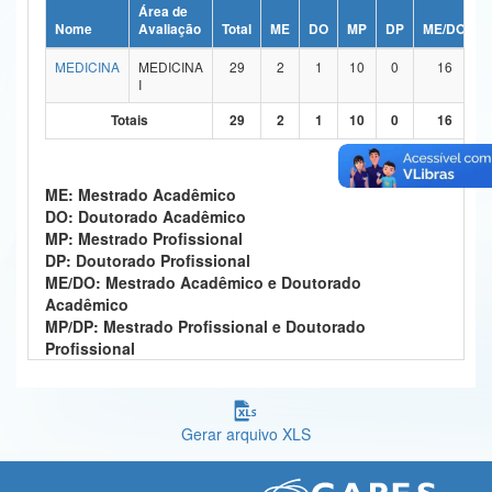
Área de
Ministério da Ciência, Tecnologia, Inovações e Comunicações
Nome
Avaliação
Total
ME
DO
MP
DP
ME/DO
MEDICINA
MEDICINA
29
2
1
10
0
16
Ministério do Meio Ambiente
I
Ministério do Turismo
Totais
29
2
1
10
0
16
Ministério do Desenvolvimento Regional
ME: Mestrado Acadêmico
Controladoria-Geral da União
DO: Doutorado Acadêmico
MP: Mestrado Profissional
Ministério da Mulher, da Família e dos Direitos Humanos
DP: Doutorado Profissional
ME/DO: Mestrado Acadêmico e Doutorado
Secretaria-Geral
Acadêmico
MP/DP: Mestrado Profissional e Doutorado
Secretaria de Governo
Profissional
Gabinete de Segurança Institucional
Advocacia-Geral da União
Gerar arquivo XLS
Banco Central do Brasil