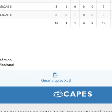
GICAS II
8
1
0
0
0
7
GICAS II
3
0
1
0
0
2
18
1
1
3
0
13
adêmico
fissional
Gerar arquivo XLS
Versão