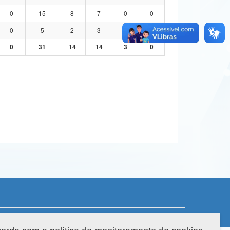
0
15
8
7
0
0
0
5
2
3
0
0
0
31
14
14
3
0
 do sistema: 3.88.9
Copyright 2022 Capes. Todos os direitos reservados.