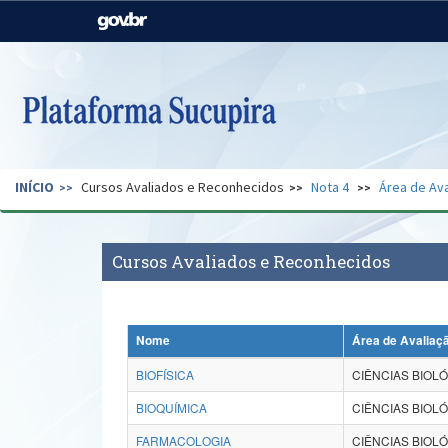
Casa Civil
Ministério da Justiça e
Segurança Pública
Ministério da Agricultura,
Ministério da Educação
Pecuária e Abastecimento
Ministério do Meio Ambiente
Ministério do Turismo
INÍCIO
Cursos Avaliados e Reconhecidos
Nota 4
Área de Ava
Secretaria de Governo
Gabinete de Segurança
Institucional
Cursos Avaliados e Reconhecidos
Nome
Área de Avaliaç
BIOFÍSICA
CIÊNCIAS BIOLÓ
BIOQUÍMICA
CIÊNCIAS BIOLÓ
FARMACOLOGIA
CIÊNCIAS BIOLÓ