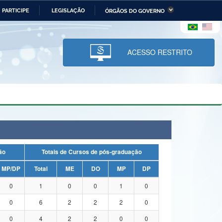
PARTICIPE
LEGISLAÇÃO
ÓRGÃOS DO GOVERNO
stério da Economia
Ministério da Infraestrutura
stério de Minas e Energia
Ministério da Ciência,
Tecnologia, Inovações e
ACESSO RESTRITO
Comunicações
tério da Mulher, da Família
Secretaria-Geral
s Direitos Humanos
lto
uação
Totais de Cursos de pós-graduação
MP/DP
Total
ME
DO
MP
DP
0
1
0
0
1
0
0
6
2
2
2
0
0
4
2
2
0
0