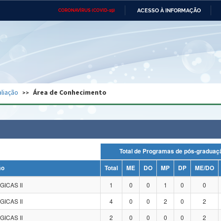
ACESSO À INFORMAÇÃO
CORONAVÍRUS (COVID-19)
Ministério da Defesa
Ministério das Relações
Mini
Exteriores
IR
PARA
O
CONTEÚDO
Ministério da Cidadania
Ministério da Saúde
Mini
Ministério do Desenvolvimento
Controladoria-Geral da União
Minis
Regional
e do
liação
Área de Conhecimento
Advocacia-Geral da União
Banco Central do Brasil
Plana
Total de Programas de pós-grad
ão
Total
ME
DO
MP
DP
ME/DO
GICAS II
1
0
0
1
0
0
GICAS II
4
0
0
2
0
2
GICAS II
2
0
0
0
0
2