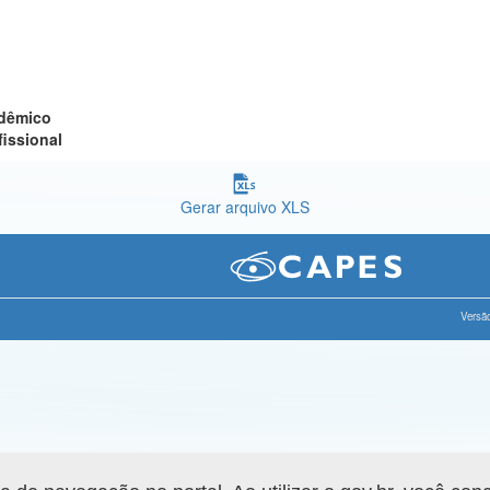
adêmico
fissional
Gerar arquivo XLS
Versão