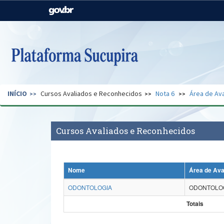
Casa Civil
Ministério da Justiça e
Segurança Pública
Ministério da Agricultura,
Ministério da Educação
Pecuária e Abastecimento
Ministério do Meio Ambiente
Ministério do Turismo
INÍCIO
Cursos Avaliados e Reconhecidos
Nota 6
Área de Ava
Secretaria de Governo
Gabinete de Segurança
Institucional
Cursos Avaliados e Reconhecidos
Nome
Área de Ava
ODONTOLOGIA
ODONTOLO
Totais