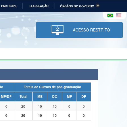
PARTICIPE
LEGISLAÇÃO
ÓRGÃOS DO GOVERNO
stério da Economia
Ministério da Infraestrutura
stério de Minas e Energia
Ministério da Ciência,
Tecnologia, Inovações e
ACESSO RESTRITO
Comunicações
tério da Mulher, da Família
Secretaria-Geral
s Direitos Humanos
lto
uação
Totais de Cursos de pós-graduação
MP/DP
Total
ME
DO
MP
DP
0
20
10
10
0
0
0
20
10
10
0
0