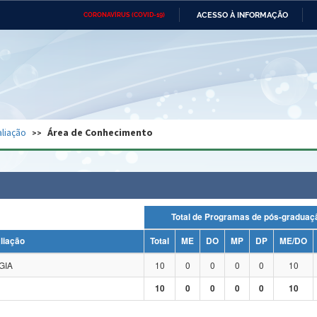
ACESSO À INFORMAÇÃO
CORONAVÍRUS (COVID-19)
Ministério da Defesa
Ministério das Relações
Mini
Exteriores
IR
PARA
O
CONTEÚDO
Ministério da Cidadania
Ministério da Saúde
Mini
Ministério do Desenvolvimento
Controladoria-Geral da União
Minis
Regional
e do
liação
Área de Conhecimento
Advocacia-Geral da União
Banco Central do Brasil
Plana
Total de Programas de pós-grad
liação
Total
ME
DO
MP
DP
ME/DO
GIA
10
0
0
0
0
10
10
0
0
0
0
10