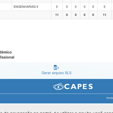
ENGENHARIAS II
5
0
0
0
0
5
11
0
0
0
0
11
adêmico
fissional
Gerar arquivo XLS
Versão