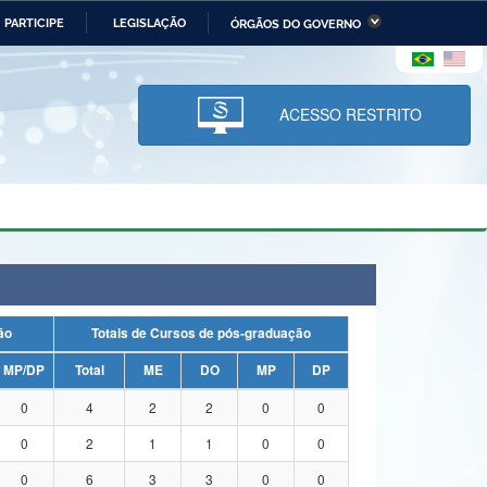
PARTICIPE
LEGISLAÇÃO
ÓRGÃOS DO GOVERNO
stério da Economia
Ministério da Infraestrutura
stério de Minas e Energia
Ministério da Ciência,
Tecnologia, Inovações e
ACESSO RESTRITO
Comunicações
tério da Mulher, da Família
Secretaria-Geral
s Direitos Humanos
lto
uação
Totais de Cursos de pós-graduação
MP/DP
Total
ME
DO
MP
DP
0
4
2
2
0
0
0
2
1
1
0
0
0
6
3
3
0
0