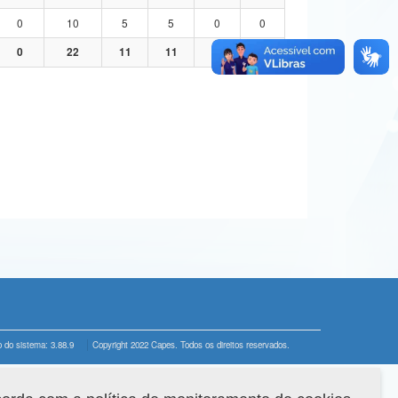
0
10
5
5
0
0
0
22
11
11
0
0
 do sistema: 3.88.9
Copyright 2022 Capes. Todos os direitos reservados.