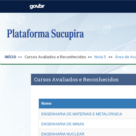
Casa Civil
Ministério da Justiça e
Segurança Pública
Ministério da Agricultura,
Ministério da Educação
Pecuária e Abastecimento
Ministério do Meio Ambiente
Ministério do Turismo
INÍCIO
Cursos Avaliados e Reconhecidos
Nota 5
Área de Ava
Secretaria de Governo
Gabinete de Segurança
Institucional
Cursos Avaliados e Reconhecidos
Nome
ENGENHARIA DE MATERIAIS E METALÚRGICA
ENGENHARIA DE MINAS
ENGENHARIA NUCLEAR