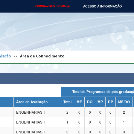
ACESSO À INFORMAÇÃO
CORONAVÍRUS (COVID-19)
Ministério da Defesa
Ministério das Relações
Mini
Exteriores
IR
PARA
O
CONTEÚDO
Ministério da Cidadania
Ministério da Saúde
Mini
Ministério do Desenvolvimento
Controladoria-Geral da União
Minis
Regional
e do
liação
Área de Conhecimento
Advocacia-Geral da União
Banco Central do Brasil
Plana
Total de Programas de pós-grad
Área de Avaliação
Total
ME
DO
MP
DP
ME/DO
ENGENHARIAS II
2
0
0
0
0
2
ENGENHARIAS II
1
0
0
0
0
1
ENGENHARIAS II
3
0
0
0
0
3