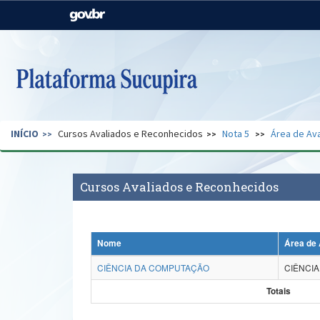
Casa Civil
Ministério da Justiça e
Segurança Pública
Ministério da Agricultura,
Ministério da Educação
Pecuária e Abastecimento
Ministério do Meio Ambiente
Ministério do Turismo
INÍCIO
Cursos Avaliados e Reconhecidos
Nota 5
Área de Ava
Secretaria de Governo
Gabinete de Segurança
Institucional
Cursos Avaliados e Reconhecidos
Nome
Área de 
CIÊNCIA DA COMPUTAÇÃO
CIÊNCI
Totais