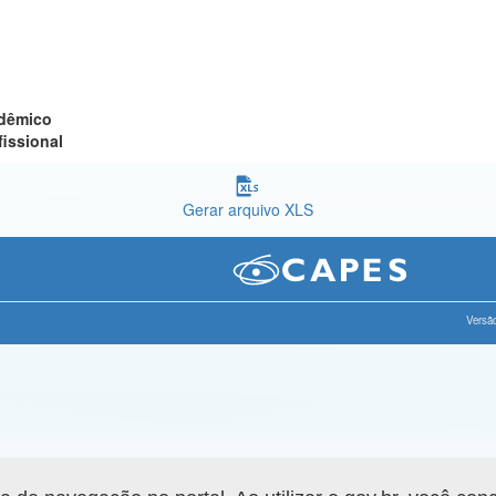
adêmico
fissional
Gerar arquivo XLS
Versão