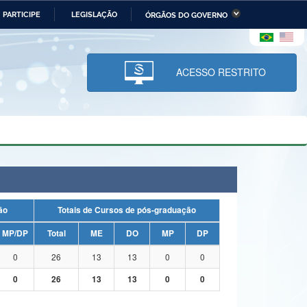
PARTICIPE
LEGISLAÇÃO
ÓRGÃOS DO GOVERNO
stério da Economia
Ministério da Infraestrutura
stério de Minas e Energia
Ministério da Ciência,
Tecnologia, Inovações e
ACESSO RESTRITO
Comunicações
tério da Mulher, da Família
Secretaria-Geral
s Direitos Humanos
lto
uação
Totais de Cursos de pós-graduação
MP/DP
Total
ME
DO
MP
DP
0
26
13
13
0
0
0
26
13
13
0
0