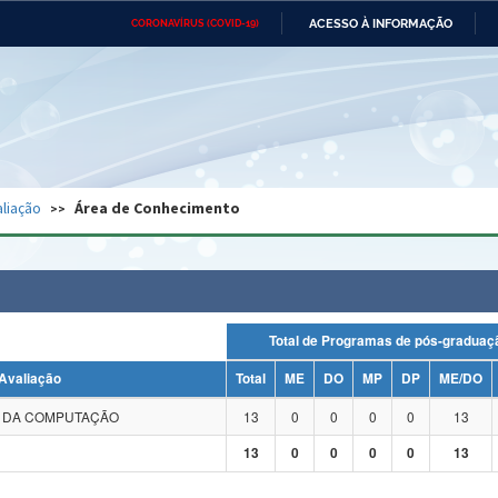
ACESSO À INFORMAÇÃO
CORONAVÍRUS (COVID-19)
Ministério da Defesa
Ministério das Relações
Mini
Exteriores
IR
PARA
O
CONTEÚDO
Ministério da Cidadania
Ministério da Saúde
Mini
Ministério do Desenvolvimento
Controladoria-Geral da União
Minis
Regional
e do
liação
Área de Conhecimento
Advocacia-Geral da União
Banco Central do Brasil
Plana
Total de Programas de pós-grad
Avaliação
Total
ME
DO
MP
DP
ME/DO
A DA COMPUTAÇÃO
13
0
0
0
0
13
13
0
0
0
0
13