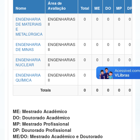
Área de
Ministério da Ciência, Tecnologia, Inovações e Comunicações
Nome
Avaliação
Total
ME
DO
MP
DP
ENGENHARIA
ENGENHARIAS
0
0
0
0
0
Ministério do Meio Ambiente
DE MATERIAIS
II
E
Ministério do Turismo
METALÚRGICA
ENGENHARIA
ENGENHARIAS
0
0
0
0
0
Ministério do Desenvolvimento Regional
DE MINAS
II
Controladoria-Geral da União
ENGENHARIA
ENGENHARIAS
0
0
0
0
0
NUCLEAR
II
Ministério da Mulher, da Família e dos Direitos Humanos
ENGENHARIA
ENGENHARIAS
0
0
0
0
0
QUÍMICA
II
Secretaria-Geral
Totais
0
0
0
0
0
Secretaria de Governo
Gabinete de Segurança Institucional
ME: Mestrado Acadêmico
DO: Doutorado Acadêmico
Advocacia-Geral da União
MP: Mestrado Profissional
DP: Doutorado Profissional
Banco Central do Brasil
ME/DO: Mestrado Acadêmico e Doutorado