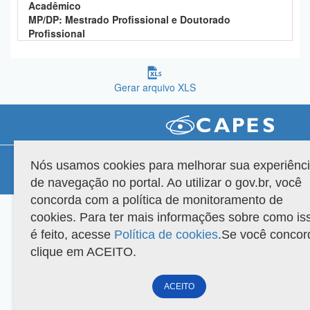
Acadêmico
Planalto
MP/DP: Mestrado Profissional e Doutorado
Profissional
Gerar arquivo XLS
Compatibilidade
Nós usamos cookies para melhorar sua experiênc
de navegação no portal. Ao utilizar o gov.br, você
Versão do sistema: 3.88.9
Copyright 2022 Capes. Todos os direitos reservados.
concorda com a política de monitoramento de
cookies. Para ter mais informações sobre como is
é feito, acesse
Política de cookies
.Se você concor
clique em ACEITO.
ACEITO