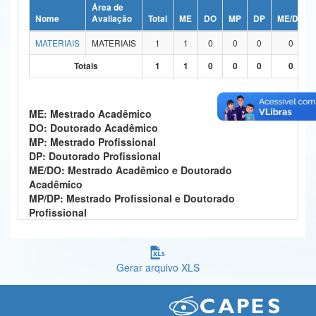
Área de
Ministério da Ciência, Tecnologia, Inovações e Comunicações
Nome
Avaliação
Total
ME
DO
MP
DP
ME/DO
MATERIAIS
MATERIAIS
1
1
0
0
0
0
Ministério do Meio Ambiente
Totais
1
1
0
0
0
0
Ministério do Turismo
Ministério do Desenvolvimento Regional
ME: Mestrado Acadêmico
DO: Doutorado Acadêmico
Controladoria-Geral da União
MP: Mestrado Profissional
DP: Doutorado Profissional
Ministério da Mulher, da Família e dos Direitos Humanos
ME/DO: Mestrado Acadêmico e Doutorado
Acadêmico
Secretaria-Geral
MP/DP: Mestrado Profissional e Doutorado
Profissional
Secretaria de Governo
Gabinete de Segurança Institucional
Gerar arquivo XLS
Advocacia-Geral da União
Banco Central do Brasil