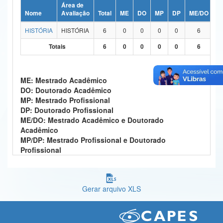
Área de
Ministério da Ciência, Tecnologia, Inovações e Comunicações
Nome
Avaliação
Total
ME
DO
MP
DP
ME/DO
M
HISTÓRIA
HISTÓRIA
6
0
0
0
0
6
Ministério do Meio Ambiente
Totais
6
0
0
0
0
6
Ministério do Turismo
Ministério do Desenvolvimento Regional
ME: Mestrado Acadêmico
DO: Doutorado Acadêmico
Controladoria-Geral da União
MP: Mestrado Profissional
DP: Doutorado Profissional
Ministério da Mulher, da Família e dos Direitos Humanos
ME/DO: Mestrado Acadêmico e Doutorado
Acadêmico
Secretaria-Geral
MP/DP: Mestrado Profissional e Doutorado
Profissional
Secretaria de Governo
Gabinete de Segurança Institucional
Gerar arquivo XLS
Advocacia-Geral da União
Banco Central do Brasil