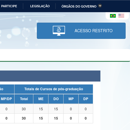
PARTICIPE
LEGISLAÇÃO
ÓRGÃOS DO GOVERNO
stério da Economia
Ministério da Infraestrutura
stério de Minas e Energia
Ministério da Ciência,
Tecnologia, Inovações e
ACESSO RESTRITO
Comunicações
tério da Mulher, da Família
Secretaria-Geral
s Direitos Humanos
lto
uação
Totais de Cursos de pós-graduação
MP/DP
Total
ME
DO
MP
DP
0
30
15
15
0
0
0
30
15
15
0
0