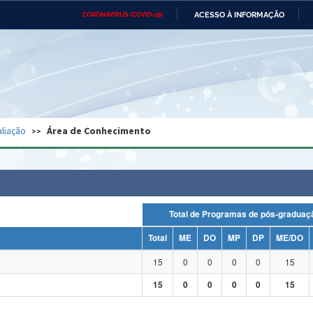
ACESSO À INFORMAÇÃO
CORONAVÍRUS (COVID-19)
Ministério da Defesa
Ministério das Relações
Mini
Exteriores
IR
PARA
O
CONTEÚDO
Ministério da Cidadania
Ministério da Saúde
Mini
Ministério do Desenvolvimento
Controladoria-Geral da União
Minis
Regional
e do
liação
Área de Conhecimento
Advocacia-Geral da União
Banco Central do Brasil
Plana
Total de Programas de pós-grad
Total
ME
DO
MP
DP
ME/DO
15
0
0
0
0
15
15
0
0
0
0
15