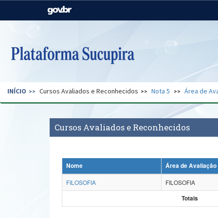
Casa Civil
Ministério da Justiça e
Segurança Pública
Ministério da Agricultura,
Ministério da Educação
Pecuária e Abastecimento
Ministério do Meio Ambiente
Ministério do Turismo
INÍCIO
Cursos Avaliados e Reconhecidos
Nota 5
Área de Ava
Secretaria de Governo
Gabinete de Segurança
Institucional
Cursos Avaliados e Reconhecidos
Nome
Área de Avaliação
FILOSOFIA
FILOSOFIA
Totais