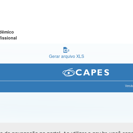
adêmico
fissional
Gerar arquivo XLS
Versão