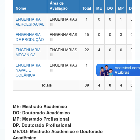
Área de
Ministério da Ciência, Tecnologia, Inovações e Comunicações
Nome
Avaliação
Total
ME
DO
MP
DP
ENGENHARIA
ENGENHARIAS
1
0
0
1
0
Ministério do Meio Ambiente
AEROESPACIAL
III
Ministério do Turismo
ENGENHARIA
ENGENHARIAS
15
0
0
3
0
DE PRODUÇÃO
III
Ministério do Desenvolvimento Regional
ENGENHARIA
ENGENHARIAS
22
4
0
0
0
MECÂNICA
III
Controladoria-Geral da União
ENGENHARIA
ENGENHARIAS
1
0
0
0
0
NAVAL E
III
Ministério da Mulher, da Família e dos Direitos Humanos
OCEÂNICA
Secretaria-Geral
Totais
39
4
0
4
0
Secretaria de Governo
ME: Mestrado Acadêmico
Gabinete de Segurança Institucional
DO: Doutorado Acadêmico
MP: Mestrado Profissional
Advocacia-Geral da União
DP: Doutorado Profissional
ME/DO: Mestrado Acadêmico e Doutorado
Banco Central do Brasil
Acadêmico