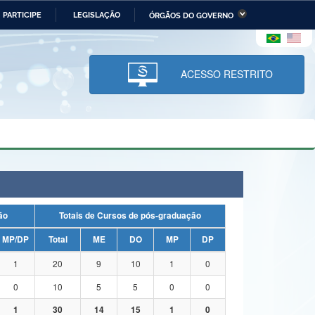
PARTICIPE
LEGISLAÇÃO
ÓRGÃOS DO GOVERNO
stério da Economia
Ministério da Infraestrutura
stério de Minas e Energia
Ministério da Ciência,
Tecnologia, Inovações e
ACESSO RESTRITO
Comunicações
tério da Mulher, da Família
Secretaria-Geral
s Direitos Humanos
lto
uação
Totais de Cursos de pós-graduação
MP/DP
Total
ME
DO
MP
DP
1
20
9
10
1
0
0
10
5
5
0
0
1
30
14
15
1
0