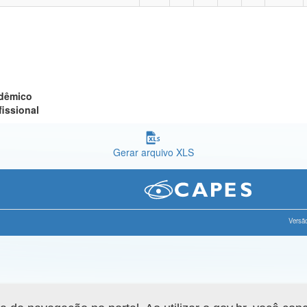
adêmico
fissional
Gerar arquivo XLS
Versão