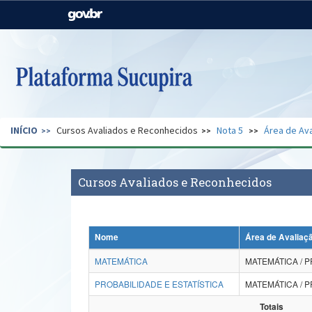
Casa Civil
Ministério da Justiça e
Segurança Pública
Ministério da Agricultura,
Ministério da Educação
Pecuária e Abastecimento
Ministério do Meio Ambiente
Ministério do Turismo
INÍCIO
Cursos Avaliados e Reconhecidos
Nota 5
Área de Ava
Secretaria de Governo
Gabinete de Segurança
Institucional
Cursos Avaliados e Reconhecidos
Nome
Área de Avaliaç
MATEMÁTICA
MATEMÁTICA / P
PROBABILIDADE E ESTATÍSTICA
MATEMÁTICA / P
Totais