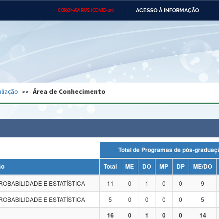
ACESSO À INFORMAÇÃO
CORONAVÍRUS (COVID-19)
Ministério da Defesa
Ministério das Relações
Mini
Exteriores
IR
PARA
O
CONTEÚDO
Ministério da Cidadania
Ministério da Saúde
Mini
Ministério do Desenvolvimento
Controladoria-Geral da União
Minis
Regional
e do
liação
Área de Conhecimento
Advocacia-Geral da União
Banco Central do Brasil
Plana
Total de Programas de pós-grad
ão
Total
ME
DO
MP
DP
ME/DO
ROBABILIDADE E ESTATÍSTICA
11
0
1
0
0
9
ROBABILIDADE E ESTATÍSTICA
5
0
0
0
0
5
16
0
1
0
0
14