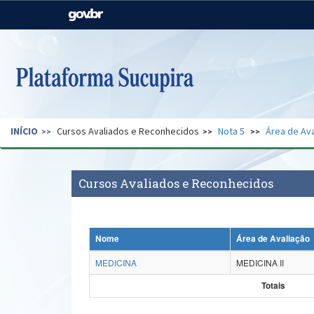
Casa Civil
Ministério da Justiça e
Segurança Pública
Ministério da Agricultura,
Ministério da Educação
Pecuária e Abastecimento
Ministério do Meio Ambiente
Ministério do Turismo
INÍCIO
Cursos Avaliados e Reconhecidos
Nota 5
Área de Ava
Secretaria de Governo
Gabinete de Segurança
Institucional
Cursos Avaliados e Reconhecidos
Nome
Área de Avaliação
MEDICINA
MEDICINA II
Totais