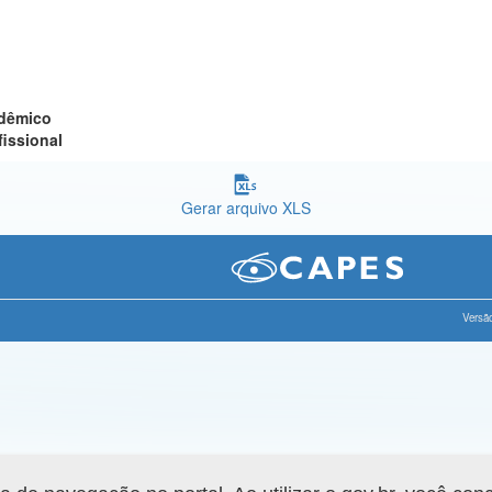
adêmico
fissional
Gerar arquivo XLS
Versão