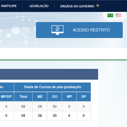
PARTICIPE
LEGISLAÇÃO
ÓRGÃOS DO GOVERNO
stério da Economia
Ministério da Infraestrutura
stério de Minas e Energia
Ministério da Ciência,
Tecnologia, Inovações e
ACESSO RESTRITO
Comunicações
tério da Mulher, da Família
Secretaria-Geral
s Direitos Humanos
lto
uação
Totais de Cursos de pós-graduação
MP/DP
Total
ME
DO
MP
DP
0
58
28
30
0
0
0
58
28
30
0
0