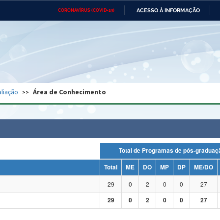
ACESSO À INFORMAÇÃO
CORONAVÍRUS (COVID-19)
Ministério da Defesa
Ministério das Relações
Mini
Exteriores
IR
PARA
O
CONTEÚDO
Ministério da Cidadania
Ministério da Saúde
Mini
Ministério do Desenvolvimento
Controladoria-Geral da União
Minis
Regional
e do
liação
Área de Conhecimento
Advocacia-Geral da União
Banco Central do Brasil
Plana
Total de Programas de pós-grad
Total
ME
DO
MP
DP
ME/DO
29
0
2
0
0
27
29
0
2
0
0
27