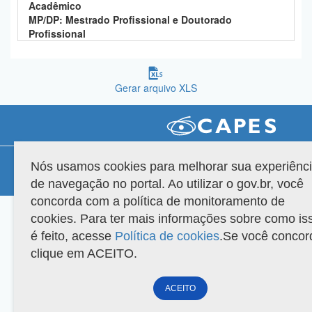
Acadêmico
Planalto
MP/DP: Mestrado Profissional e Doutorado
Profissional
Gerar arquivo XLS
Compatibilidade
Nós usamos cookies para melhorar sua experiênc
de navegação no portal. Ao utilizar o gov.br, você
Versão do sistema: 3.88.9
Copyright 2022 Capes. Todos os direitos reservados.
concorda com a política de monitoramento de
cookies. Para ter mais informações sobre como is
é feito, acesse
Política de cookies
.Se você concor
clique em ACEITO.
ACEITO