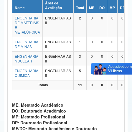
Área de
Ministério da Ciência, Tecnologia, Inovações e Comunicações
Nome
Avaliação
Total
ME
DO
MP
DP
ENGENHARIA
ENGENHARIAS
2
0
0
0
0
Ministério do Meio Ambiente
DE MATERIAIS
II
E
Ministério do Turismo
METALÚRGICA
ENGENHARIA
ENGENHARIAS
1
0
0
0
0
Ministério do Desenvolvimento Regional
DE MINAS
II
Controladoria-Geral da União
ENGENHARIA
ENGENHARIAS
3
0
0
0
0
NUCLEAR
II
Ministério da Mulher, da Família e dos Direitos Humanos
ENGENHARIA
ENGENHARIAS
5
0
0
0
0
QUÍMICA
II
Secretaria-Geral
Totais
11
0
0
0
0
Secretaria de Governo
Gabinete de Segurança Institucional
ME: Mestrado Acadêmico
DO: Doutorado Acadêmico
Advocacia-Geral da União
MP: Mestrado Profissional
DP: Doutorado Profissional
Banco Central do Brasil
ME/DO: Mestrado Acadêmico e Doutorado