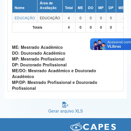
Área de
Ministério da Ciência, Tecnologia, Inovações e Comunicações
Nome
Avaliação
Total
ME
DO
MP
DP
ME/DO
EDUCAÇÃO
EDUCAÇÃO
4
0
0
0
0
4
Ministério do Meio Ambiente
Totais
4
0
0
0
0
4
Ministério do Turismo
Ministério do Desenvolvimento Regional
ME: Mestrado Acadêmico
DO: Doutorado Acadêmico
Controladoria-Geral da União
MP: Mestrado Profissional
DP: Doutorado Profissional
Ministério da Mulher, da Família e dos Direitos Humanos
ME/DO: Mestrado Acadêmico e Doutorado
Acadêmico
Secretaria-Geral
MP/DP: Mestrado Profissional e Doutorado
Profissional
Secretaria de Governo
Gabinete de Segurança Institucional
Gerar arquivo XLS
Advocacia-Geral da União
Banco Central do Brasil