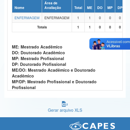
Área de
Ministério da Ciência, Tecnologia, Inovações e Comunicações
Nome
Avaliação
Total
ME
DO
MP
DP
M
ENFERMAGEM
ENFERMAGEM
1
1
0
0
0
Ministério do Meio Ambiente
Totais
1
1
0
0
0
Ministério do Turismo
Ministério do Desenvolvimento Regional
ME: Mestrado Acadêmico
DO: Doutorado Acadêmico
Controladoria-Geral da União
MP: Mestrado Profissional
DP: Doutorado Profissional
Ministério da Mulher, da Família e dos Direitos Humanos
ME/DO: Mestrado Acadêmico e Doutorado
Acadêmico
Secretaria-Geral
MP/DP: Mestrado Profissional e Doutorado
Profissional
Secretaria de Governo
Gabinete de Segurança Institucional
Gerar arquivo XLS
Advocacia-Geral da União
Banco Central do Brasil