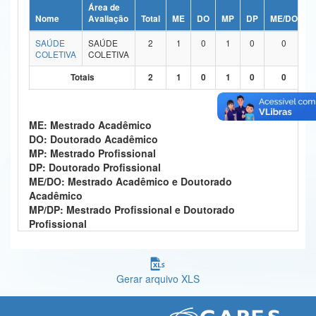
Área de
Ministério da Ciência, Tecnologia, Inovações e Comunicações
Nome
Avaliação
Total
ME
DO
MP
DP
ME/DO
M
SAÚDE
SAÚDE
2
1
0
1
0
0
Ministério do Meio Ambiente
COLETIVA
COLETIVA
Ministério do Turismo
Totais
2
1
0
1
0
0
Ministério do Desenvolvimento Regional
ME: Mestrado Acadêmico
Controladoria-Geral da União
DO: Doutorado Acadêmico
MP: Mestrado Profissional
Ministério da Mulher, da Família e dos Direitos Humanos
DP: Doutorado Profissional
ME/DO: Mestrado Acadêmico e Doutorado
Secretaria-Geral
Acadêmico
MP/DP: Mestrado Profissional e Doutorado
Secretaria de Governo
Profissional
Gabinete de Segurança Institucional
Advocacia-Geral da União
Gerar arquivo XLS
Banco Central do Brasil