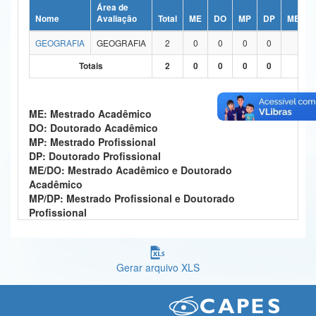
Área de
Ministério da Ciência, Tecnologia, Inovações e Comunicações
Nome
Avaliação
Total
ME
DO
MP
DP
ME/DO
GEOGRAFIA
GEOGRAFIA
2
0
0
0
0
2
Ministério do Meio Ambiente
Totais
2
0
0
0
0
2
Ministério do Turismo
Ministério do Desenvolvimento Regional
ME: Mestrado Acadêmico
DO: Doutorado Acadêmico
Controladoria-Geral da União
MP: Mestrado Profissional
DP: Doutorado Profissional
Ministério da Mulher, da Família e dos Direitos Humanos
ME/DO: Mestrado Acadêmico e Doutorado
Acadêmico
Secretaria-Geral
MP/DP: Mestrado Profissional e Doutorado
Profissional
Secretaria de Governo
Gabinete de Segurança Institucional
Gerar arquivo XLS
Advocacia-Geral da União
Banco Central do Brasil