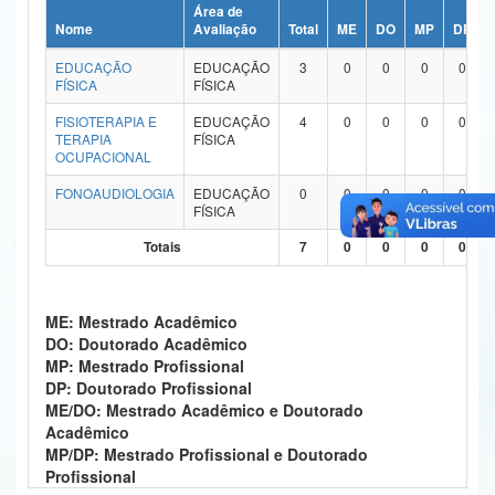
Área de
Ministério da Ciência, Tecnologia, Inovações e Comunicações
Nome
Avaliação
Total
ME
DO
MP
DP
EDUCAÇÃO
EDUCAÇÃO
3
0
0
0
0
Ministério do Meio Ambiente
FÍSICA
FÍSICA
Ministério do Turismo
FISIOTERAPIA E
EDUCAÇÃO
4
0
0
0
0
TERAPIA
FÍSICA
OCUPACIONAL
Ministério do Desenvolvimento Regional
FONOAUDIOLOGIA
EDUCAÇÃO
0
0
0
0
0
Controladoria-Geral da União
FÍSICA
Totais
7
0
0
0
0
Ministério da Mulher, da Família e dos Direitos Humanos
Secretaria-Geral
ME: Mestrado Acadêmico
Secretaria de Governo
DO: Doutorado Acadêmico
MP: Mestrado Profissional
Gabinete de Segurança Institucional
DP: Doutorado Profissional
ME/DO: Mestrado Acadêmico e Doutorado
Advocacia-Geral da União
Acadêmico
MP/DP: Mestrado Profissional e Doutorado
Banco Central do Brasil
Profissional