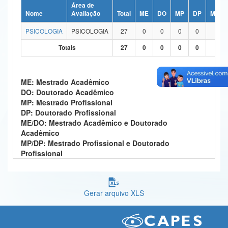
Área de
Ministério da Ciência, Tecnologia, Inovações e Comunicações
Nome
Avaliação
Total
ME
DO
MP
DP
ME/D
PSICOLOGIA
PSICOLOGIA
27
0
0
0
0
27
Ministério do Meio Ambiente
Totais
27
0
0
0
0
27
Ministério do Turismo
Ministério do Desenvolvimento Regional
ME: Mestrado Acadêmico
DO: Doutorado Acadêmico
Controladoria-Geral da União
MP: Mestrado Profissional
DP: Doutorado Profissional
Ministério da Mulher, da Família e dos Direitos Humanos
ME/DO: Mestrado Acadêmico e Doutorado
Acadêmico
Secretaria-Geral
MP/DP: Mestrado Profissional e Doutorado
Profissional
Secretaria de Governo
Gabinete de Segurança Institucional
Gerar arquivo XLS
Advocacia-Geral da União
Banco Central do Brasil