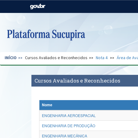
Casa Civil
Ministério da Justiça e
Segurança Pública
Ministério da Agricultura,
Ministério da Educação
Pecuária e Abastecimento
Ministério do Meio Ambiente
Ministério do Turismo
INÍCIO
Cursos Avaliados e Reconhecidos
Nota 4
Área de Ava
Secretaria de Governo
Gabinete de Segurança
Institucional
Cursos Avaliados e Reconhecidos
Nome
ENGENHARIA AEROESPACIAL
ENGENHARIA DE PRODUÇÃO
ENGENHARIA MECÂNICA