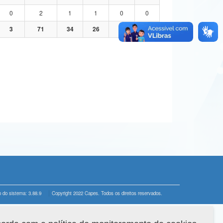
0
2
1
1
0
0
3
71
34
26
8
3
 do sistema: 3.88.9
Copyright 2022 Capes. Todos os direitos reservados.