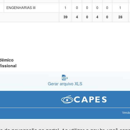
ENGENHARIAS III
1
0
0
0
0
1
39
4
0
4
0
28
adêmico
fissional
Gerar arquivo XLS
Versão