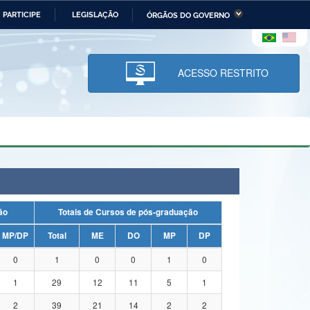
PARTICIPE
LEGISLAÇÃO
ÓRGÃOS DO GOVERNO
stério da Economia
Ministério da Infraestrutura
stério de Minas e Energia
Ministério da Ciência,
Tecnologia, Inovações e
ACESSO RESTRITO
Comunicações
tério da Mulher, da Família
Secretaria-Geral
s Direitos Humanos
lto
uação
Totais de Cursos de pós-graduação
MP/DP
Total
ME
DO
MP
DP
0
1
0
0
1
0
1
29
12
11
5
1
2
39
21
14
2
2