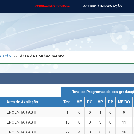
ACESSO À INFORMAÇÃO
CORONAVÍRUS (COVID-19)
Ministério da Defesa
Ministério das Relações
Mini
Exteriores
IR
PARA
O
CONTEÚDO
Ministério da Cidadania
Ministério da Saúde
Mini
Ministério do Desenvolvimento
Controladoria-Geral da União
Minis
Regional
e do
liação
Área de Conhecimento
Advocacia-Geral da União
Banco Central do Brasil
Plana
Total de Programas de pós-grad
Área de Avaliação
Total
ME
DO
MP
DP
ME/DO
ENGENHARIAS III
1
0
0
1
0
0
ENGENHARIAS III
15
0
0
3
0
11
ENGENHARIAS III
22
4
0
0
0
16