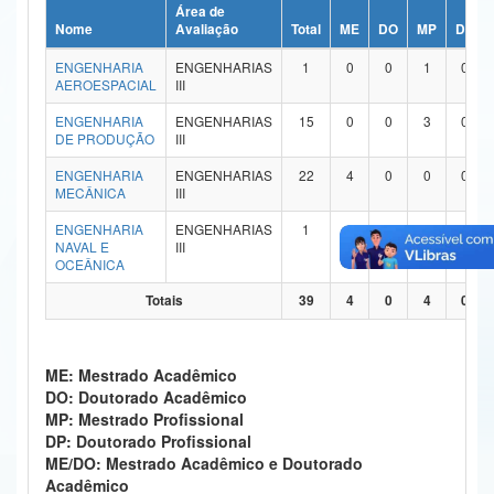
Área de
Ministério da Ciência, Tecnologia, Inovações e Comunicações
Nome
Avaliação
Total
ME
DO
MP
DP
ENGENHARIA
ENGENHARIAS
1
0
0
1
0
Ministério do Meio Ambiente
AEROESPACIAL
III
Ministério do Turismo
ENGENHARIA
ENGENHARIAS
15
0
0
3
0
DE PRODUÇÃO
III
Ministério do Desenvolvimento Regional
ENGENHARIA
ENGENHARIAS
22
4
0
0
0
MECÂNICA
III
Controladoria-Geral da União
ENGENHARIA
ENGENHARIAS
1
0
0
0
0
NAVAL E
III
Ministério da Mulher, da Família e dos Direitos Humanos
OCEÂNICA
Secretaria-Geral
Totais
39
4
0
4
0
Secretaria de Governo
ME: Mestrado Acadêmico
Gabinete de Segurança Institucional
DO: Doutorado Acadêmico
MP: Mestrado Profissional
Advocacia-Geral da União
DP: Doutorado Profissional
ME/DO: Mestrado Acadêmico e Doutorado
Banco Central do Brasil
Acadêmico