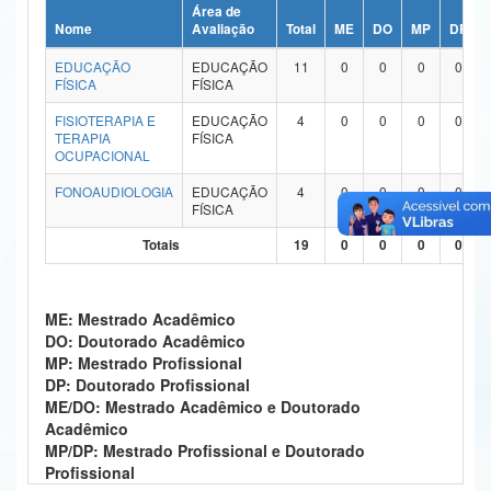
Área de
Ministério da Ciência, Tecnologia, Inovações e Comunicações
Nome
Avaliação
Total
ME
DO
MP
DP
EDUCAÇÃO
EDUCAÇÃO
11
0
0
0
0
Ministério do Meio Ambiente
FÍSICA
FÍSICA
Ministério do Turismo
FISIOTERAPIA E
EDUCAÇÃO
4
0
0
0
0
TERAPIA
FÍSICA
OCUPACIONAL
Ministério do Desenvolvimento Regional
FONOAUDIOLOGIA
EDUCAÇÃO
4
0
0
0
0
Controladoria-Geral da União
FÍSICA
Totais
19
0
0
0
0
Ministério da Mulher, da Família e dos Direitos Humanos
Secretaria-Geral
ME: Mestrado Acadêmico
Secretaria de Governo
DO: Doutorado Acadêmico
MP: Mestrado Profissional
Gabinete de Segurança Institucional
DP: Doutorado Profissional
ME/DO: Mestrado Acadêmico e Doutorado
Advocacia-Geral da União
Acadêmico
MP/DP: Mestrado Profissional e Doutorado
Banco Central do Brasil
Profissional