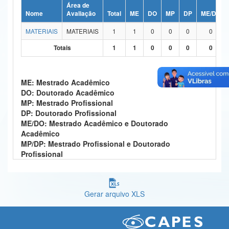
Área de
Ministério da Ciência, Tecnologia, Inovações e Comunicações
Nome
Avaliação
Total
ME
DO
MP
DP
ME/DO
MATERIAIS
MATERIAIS
1
1
0
0
0
0
Ministério do Meio Ambiente
Totais
1
1
0
0
0
0
Ministério do Turismo
Ministério do Desenvolvimento Regional
ME: Mestrado Acadêmico
DO: Doutorado Acadêmico
Controladoria-Geral da União
MP: Mestrado Profissional
DP: Doutorado Profissional
Ministério da Mulher, da Família e dos Direitos Humanos
ME/DO: Mestrado Acadêmico e Doutorado
Acadêmico
Secretaria-Geral
MP/DP: Mestrado Profissional e Doutorado
Profissional
Secretaria de Governo
Gabinete de Segurança Institucional
Gerar arquivo XLS
Advocacia-Geral da União
Banco Central do Brasil