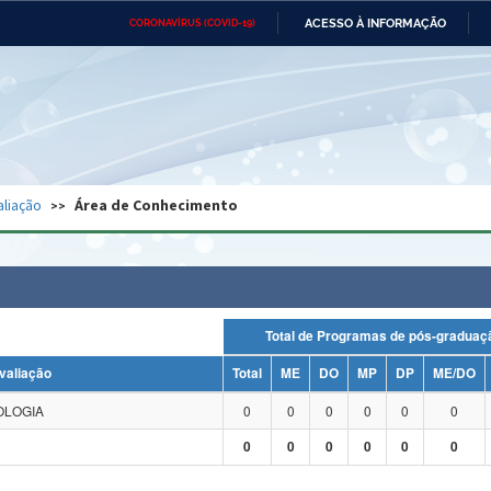
ACESSO À INFORMAÇÃO
CORONAVÍRUS (COVID-19)
Ministério da Defesa
Ministério das Relações
Mini
Exteriores
IR
PARA
O
CONTEÚDO
Ministério da Cidadania
Ministério da Saúde
Mini
Ministério do Desenvolvimento
Controladoria-Geral da União
Minis
Regional
e do
aliação
Área de Conhecimento
Advocacia-Geral da União
Banco Central do Brasil
Plana
Total de Programas de pós-grad
valiação
Total
ME
DO
MP
DP
ME/DO
OLOGIA
0
0
0
0
0
0
0
0
0
0
0
0