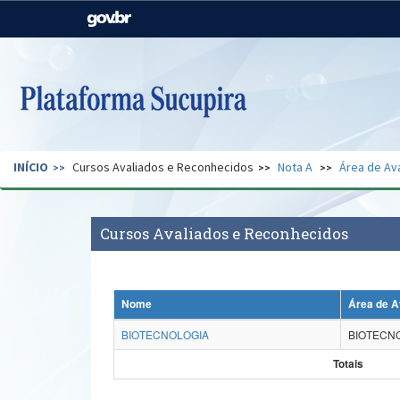
Casa Civil
Ministério da Justiça e
Segurança Pública
Ministério da Agricultura,
Ministério da Educação
Pecuária e Abastecimento
Ministério do Meio Ambiente
Ministério do Turismo
INÍCIO
Cursos Avaliados e Reconhecidos
Nota A
Área de Av
Secretaria de Governo
Gabinete de Segurança
Institucional
Cursos Avaliados e Reconhecidos
Nome
Área de A
BIOTECNOLOGIA
BIOTECN
Totais