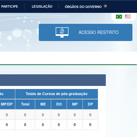
PARTICIPE
LEGISLAÇÃO
ÓRGÃOS DO GOVERNO
stério da Economia
Ministério da Infraestrutura
stério de Minas e Energia
Ministério da Ciência,
Tecnologia, Inovações e
ACESSO RESTRITO
Comunicações
tério da Mulher, da Família
Secretaria-Geral
s Direitos Humanos
lto
uação
Totais de Cursos de pós-graduação
MP/DP
Total
ME
DO
MP
DP
0
0
0
0
0
0
0
0
0
0
0
0