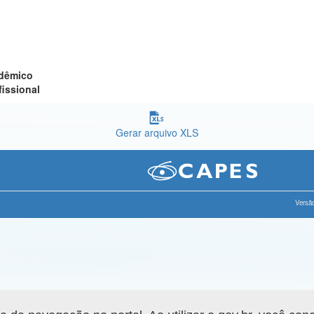
adêmico
fissional
Gerar arquivo XLS
Versão