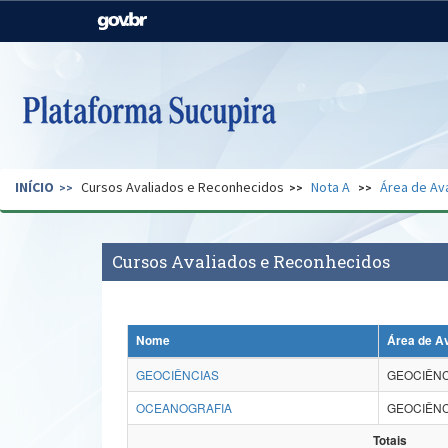
Casa Civil
Ministério da Justiça e
Segurança Pública
Ministério da Agricultura,
Ministério da Educação
Pecuária e Abastecimento
Ministério do Meio Ambiente
Ministério do Turismo
INÍCIO
Cursos Avaliados e Reconhecidos
Nota A
Área de Av
Secretaria de Governo
Gabinete de Segurança
Institucional
Cursos Avaliados e Reconhecidos
Nome
Área de A
GEOCIÊNCIAS
GEOCIÊNC
OCEANOGRAFIA
GEOCIÊNC
Totais