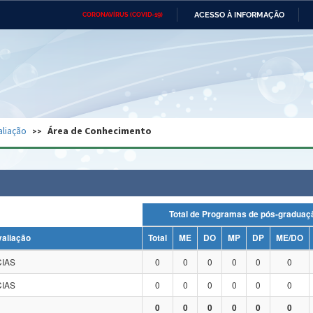
ACESSO À INFORMAÇÃO
CORONAVÍRUS (COVID-19)
Ministério da Defesa
Ministério das Relações
Mini
Exteriores
IR
PARA
O
CONTEÚDO
Ministério da Cidadania
Ministério da Saúde
Mini
Ministério do Desenvolvimento
Controladoria-Geral da União
Minis
Regional
e do
aliação
Área de Conhecimento
Advocacia-Geral da União
Banco Central do Brasil
Plana
Total de Programas de pós-grad
valiação
Total
ME
DO
MP
DP
ME/DO
IAS
0
0
0
0
0
0
IAS
0
0
0
0
0
0
0
0
0
0
0
0