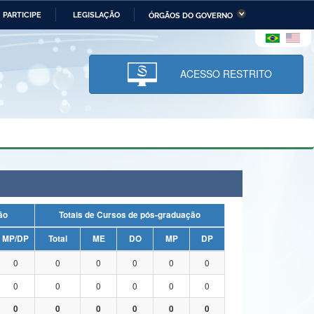
PARTICIPE
LEGISLAÇÃO
ÓRGÃOS DO GOVERNO
stério da Economia
Ministério da Infraestrutura
stério de Minas e Energia
Ministério da Ciência,
Tecnologia, Inovações e
ACESSO RESTRITO
Comunicações
tério da Mulher, da Família
Secretaria-Geral
s Direitos Humanos
lto
uação
Totais de Cursos de pós-graduação
MP/DP
Total
ME
DO
MP
DP
0
0
0
0
0
0
0
0
0
0
0
0
0
0
0
0
0
0