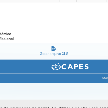
adêmico
fissional
Gerar arquivo XLS
Versão