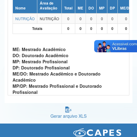
Área de
Ministério da Ciência, Tecnologia, Inovações e Comunicações
Nome
Avaliação
Total
ME
DO
MP
DP
ME/DO
NUTRIÇÃO
NUTRIÇÃO
0
0
0
0
0
0
Ministério do Meio Ambiente
Totais
0
0
0
0
0
0
Ministério do Turismo
Ministério do Desenvolvimento Regional
ME: Mestrado Acadêmico
DO: Doutorado Acadêmico
Controladoria-Geral da União
MP: Mestrado Profissional
DP: Doutorado Profissional
Ministério da Mulher, da Família e dos Direitos Humanos
ME/DO: Mestrado Acadêmico e Doutorado
Acadêmico
Secretaria-Geral
MP/DP: Mestrado Profissional e Doutorado
Profissional
Secretaria de Governo
Gabinete de Segurança Institucional
Gerar arquivo XLS
Advocacia-Geral da União
Banco Central do Brasil