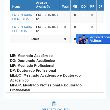
Área de
Ministério da Ciência, Tecnologia, Inovações e Comunicações
Nome
Avaliação
Total
ME
DO
MP
DP
M
ENGENHARIA
ENGENHARIAS
1
0
0
0
0
Ministério do Meio Ambiente
BIOMÉDICA
IV
Ministério do Turismo
ENGENHARIA
ENGENHARIAS
8
0
0
0
0
ELÉTRICA
IV
Ministério do Desenvolvimento Regional
Totais
9
0
0
0
0
Controladoria-Geral da União
ME: Mestrado Acadêmico
Ministério da Mulher, da Família e dos Direitos Humanos
DO: Doutorado Acadêmico
MP: Mestrado Profissional
Secretaria-Geral
DP: Doutorado Profissional
ME/DO: Mestrado Acadêmico e Doutorado
Secretaria de Governo
Acadêmico
MP/DP: Mestrado Profissional e Doutorado
Gabinete de Segurança Institucional
Profissional
Advocacia-Geral da União
Banco Central do Brasil
Gerar arquivo XLS