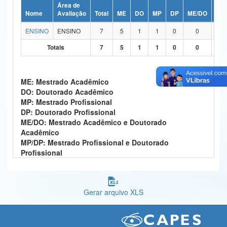
Área de
Ministério da Ciência, Tecnologia, Inovações e Comunicações
Nome
Avaliação
Total
ME
DO
MP
DP
ME/DO
MP
ENSINO
ENSINO
7
5
1
1
0
0
Ministério do Meio Ambiente
Totais
7
5
1
1
0
0
Ministério do Turismo
Ministério do Desenvolvimento Regional
ME: Mestrado Acadêmico
DO: Doutorado Acadêmico
Controladoria-Geral da União
MP: Mestrado Profissional
DP: Doutorado Profissional
Ministério da Mulher, da Família e dos Direitos Humanos
ME/DO: Mestrado Acadêmico e Doutorado
Acadêmico
Secretaria-Geral
MP/DP: Mestrado Profissional e Doutorado
Profissional
Secretaria de Governo
Gabinete de Segurança Institucional
Gerar arquivo XLS
Advocacia-Geral da União
Banco Central do Brasil