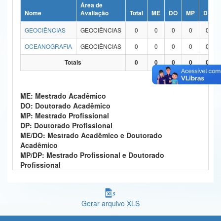
Área de
Ministério da Ciência, Tecnologia, Inovações e Comunicações
Nome
Avaliação
Total
ME
DO
MP
DP
GEOCIÊNCIAS
GEOCIÊNCIAS
0
0
0
0
0
Ministério do Meio Ambiente
OCEANOGRAFIA
GEOCIÊNCIAS
0
0
0
0
0
Ministério do Turismo
Totais
0
0
0
0
0
Ministério do Desenvolvimento Regional
Controladoria-Geral da União
ME: Mestrado Acadêmico
DO: Doutorado Acadêmico
Ministério da Mulher, da Família e dos Direitos Humanos
MP: Mestrado Profissional
DP: Doutorado Profissional
Secretaria-Geral
ME/DO: Mestrado Acadêmico e Doutorado
Acadêmico
Secretaria de Governo
MP/DP: Mestrado Profissional e Doutorado
Profissional
Gabinete de Segurança Institucional
Advocacia-Geral da União
Gerar arquivo XLS
Banco Central do Brasil