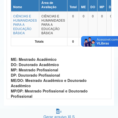
Área de
Ministério da Ciência, Tecnologia, Inovações e Comunicações
Nome
Avaliação
Total
ME
DO
MP
DP
CIÊNCIAS E
CIÊNCIAS E
0
0
0
0
0
Ministério do Meio Ambiente
HUMANIDADES
HUMANIDADES
PARA A
PARA A
Ministério do Turismo
EDUCAÇÃO
EDUCAÇÃO
BÁSICA
BÁSICA
Ministério do Desenvolvimento Regional
Totais
0
0
0
0
0
Controladoria-Geral da União
ME: Mestrado Acadêmico
Ministério da Mulher, da Família e dos Direitos Humanos
DO: Doutorado Acadêmico
MP: Mestrado Profissional
Secretaria-Geral
DP: Doutorado Profissional
ME/DO: Mestrado Acadêmico e Doutorado
Secretaria de Governo
Acadêmico
MP/DP: Mestrado Profissional e Doutorado
Gabinete de Segurança Institucional
Profissional
Advocacia-Geral da União
Banco Central do Brasil
Gerar arquivo XLS