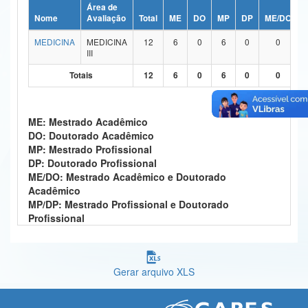
Área de
Ministério da Ciência, Tecnologia, Inovações e Comunicações
Nome
Avaliação
Total
ME
DO
MP
DP
ME/DO
MEDICINA
MEDICINA
12
6
0
6
0
0
Ministério do Meio Ambiente
III
Ministério do Turismo
Totais
12
6
0
6
0
0
Ministério do Desenvolvimento Regional
ME: Mestrado Acadêmico
Controladoria-Geral da União
DO: Doutorado Acadêmico
MP: Mestrado Profissional
Ministério da Mulher, da Família e dos Direitos Humanos
DP: Doutorado Profissional
ME/DO: Mestrado Acadêmico e Doutorado
Secretaria-Geral
Acadêmico
MP/DP: Mestrado Profissional e Doutorado
Secretaria de Governo
Profissional
Gabinete de Segurança Institucional
Advocacia-Geral da União
Gerar arquivo XLS
Banco Central do Brasil