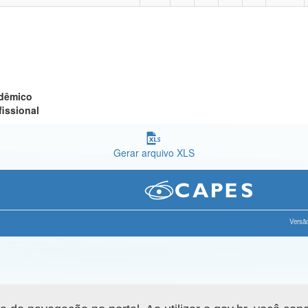
adêmico
fissional
Gerar arquivo XLS
Versão