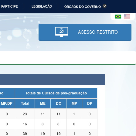
PARTICIPE
LEGISLAÇÃO
ÓRGÃOS DO GOVERNO
stério da Economia
Ministério da Infraestrutura
stério de Minas e Energia
Ministério da Ciência,
Tecnologia, Inovações e
ACESSO RESTRITO
Comunicações
tério da Mulher, da Família
Secretaria-Geral
s Direitos Humanos
lto
uação
Totais de Cursos de pós-graduação
MP/DP
Total
ME
DO
MP
DP
0
23
11
11
1
0
0
16
8
8
0
0
0
39
19
19
1
0