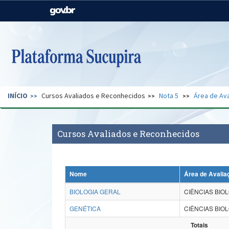
Casa Civil
Ministério da Justiça e
Segurança Pública
Ministério da Agricultura,
Ministério da Educação
Pecuária e Abastecimento
Ministério do Meio Ambiente
Ministério do Turismo
INÍCIO
Cursos Avaliados e Reconhecidos
Nota 5
Área de Ava
Secretaria de Governo
Gabinete de Segurança
Institucional
Cursos Avaliados e Reconhecidos
Nome
Área de Avalia
BIOLOGIA GERAL
CIÊNCIAS BIOL
GENÉTICA
CIÊNCIAS BIOL
Totais