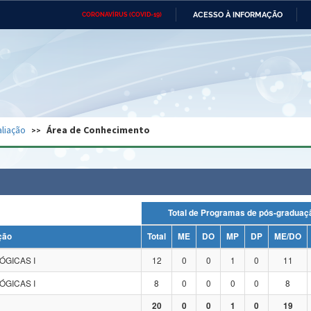
ACESSO À INFORMAÇÃO
CORONAVÍRUS (COVID-19)
Ministério da Defesa
Ministério das Relações
Mini
Exteriores
IR
PARA
O
CONTEÚDO
Ministério da Cidadania
Ministério da Saúde
Mini
Ministério do Desenvolvimento
Controladoria-Geral da União
Minis
Regional
e do
liação
Área de Conhecimento
Advocacia-Geral da União
Banco Central do Brasil
Plana
Total de Programas de pós-grad
ção
Total
ME
DO
MP
DP
ME/DO
ÓGICAS I
12
0
0
1
0
11
ÓGICAS I
8
0
0
0
0
8
20
0
0
1
0
19