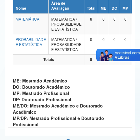
Área de
Ministério da Ciência, Tecnologia, Inovações e Comunicações
Nome
Avaliação
Total
ME
DO
MP
DP
MATEMÁTICA
MATEMÁTICA /
8
0
0
0
0
Ministério do Meio Ambiente
PROBABILIDADE
E ESTATÍSTICA
Ministério do Turismo
PROBABILIDADE
MATEMÁTICA /
0
0
0
0
0
E ESTATÍSTICA
PROBABILIDADE
Ministério do Desenvolvimento Regional
E ESTATÍSTICA
Controladoria-Geral da União
Totais
8
0
0
0
0
Ministério da Mulher, da Família e dos Direitos Humanos
ME: Mestrado Acadêmico
Secretaria-Geral
DO: Doutorado Acadêmico
MP: Mestrado Profissional
Secretaria de Governo
DP: Doutorado Profissional
ME/DO: Mestrado Acadêmico e Doutorado
Gabinete de Segurança Institucional
Acadêmico
MP/DP: Mestrado Profissional e Doutorado
Advocacia-Geral da União
Profissional
Banco Central do Brasil