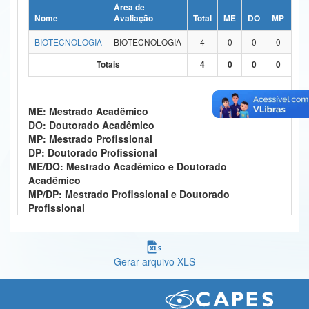
Área de
Ministério da Ciência, Tecnologia, Inovações e Comunicações
Nome
Avaliação
Total
ME
DO
MP
DP
BIOTECNOLOGIA
BIOTECNOLOGIA
4
0
0
0
0
Ministério do Meio Ambiente
Totais
4
0
0
0
0
Ministério do Turismo
Ministério do Desenvolvimento Regional
ME: Mestrado Acadêmico
DO: Doutorado Acadêmico
Controladoria-Geral da União
MP: Mestrado Profissional
DP: Doutorado Profissional
Ministério da Mulher, da Família e dos Direitos Humanos
ME/DO: Mestrado Acadêmico e Doutorado
Acadêmico
Secretaria-Geral
MP/DP: Mestrado Profissional e Doutorado
Profissional
Secretaria de Governo
Gabinete de Segurança Institucional
Gerar arquivo XLS
Advocacia-Geral da União
Banco Central do Brasil