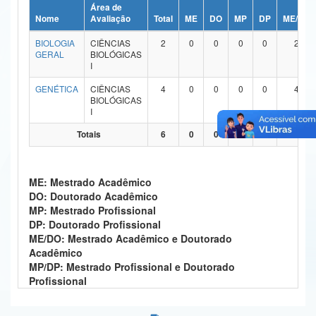
Área de
Ministério da Ciência, Tecnologia, Inovações e Comunicações
Nome
Avaliação
Total
ME
DO
MP
DP
ME/DO
BIOLOGIA
CIÊNCIAS
2
0
0
0
0
2
Ministério do Meio Ambiente
GERAL
BIOLÓGICAS
I
Ministério do Turismo
GENÉTICA
CIÊNCIAS
4
0
0
0
0
4
BIOLÓGICAS
Ministério do Desenvolvimento Regional
I
Controladoria-Geral da União
Totais
6
0
0
0
0
6
Ministério da Mulher, da Família e dos Direitos Humanos
ME: Mestrado Acadêmico
Secretaria-Geral
DO: Doutorado Acadêmico
MP: Mestrado Profissional
Secretaria de Governo
DP: Doutorado Profissional
ME/DO: Mestrado Acadêmico e Doutorado
Gabinete de Segurança Institucional
Acadêmico
MP/DP: Mestrado Profissional e Doutorado
Advocacia-Geral da União
Profissional
Banco Central do Brasil