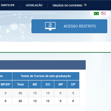
PARTICIPE
LEGISLAÇÃO
ÓRGÃOS DO GOVERNO
stério da Economia
Ministério da Infraestrutura
stério de Minas e Energia
Ministério da Ciência,
Tecnologia, Inovações e
ACESSO RESTRITO
Comunicações
tério da Mulher, da Família
Secretaria-Geral
s Direitos Humanos
lto
uação
Totais de Cursos de pós-graduação
MP/DP
Total
ME
DO
MP
DP
0
26
13
13
0
0
0
26
13
13
0
0