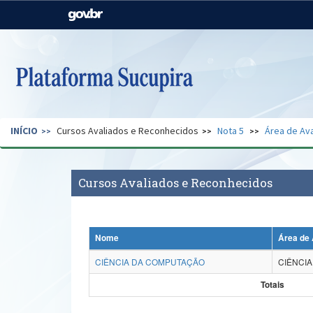
Casa Civil
Ministério da Justiça e
Segurança Pública
Ministério da Agricultura,
Ministério da Educação
Pecuária e Abastecimento
Ministério do Meio Ambiente
Ministério do Turismo
INÍCIO
Cursos Avaliados e Reconhecidos
Nota 5
Área de Ava
Secretaria de Governo
Gabinete de Segurança
Institucional
Cursos Avaliados e Reconhecidos
Nome
Área de 
CIÊNCIA DA COMPUTAÇÃO
CIÊNCI
Totais