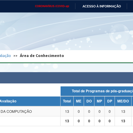
ACESSO À INFORMAÇÃO
CORONAVÍRUS (COVID-19)
Ministério da Defesa
Ministério das Relações
Mini
Exteriores
IR
PARA
O
CONTEÚDO
Ministério da Cidadania
Ministério da Saúde
Mini
Ministério do Desenvolvimento
Controladoria-Geral da União
Minis
Regional
e do
liação
Área de Conhecimento
Advocacia-Geral da União
Banco Central do Brasil
Plana
Total de Programas de pós-grad
Avaliação
Total
ME
DO
MP
DP
ME/DO
A DA COMPUTAÇÃO
13
0
0
0
0
13
13
0
0
0
0
13