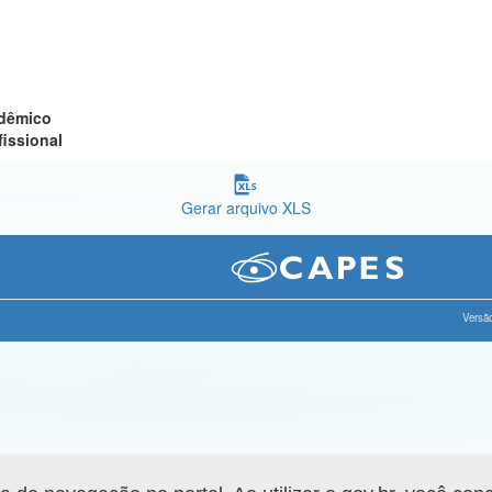
adêmico
fissional
Gerar arquivo XLS
Versão