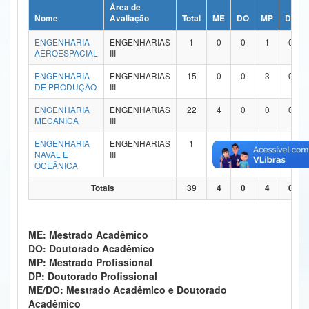
Área de
Ministério da Ciência, Tecnologia, Inovações e Comunicações
Nome
Avaliação
Total
ME
DO
MP
DP
ENGENHARIA
ENGENHARIAS
1
0
0
1
0
Ministério do Meio Ambiente
AEROESPACIAL
III
Ministério do Turismo
ENGENHARIA
ENGENHARIAS
15
0
0
3
0
DE PRODUÇÃO
III
Ministério do Desenvolvimento Regional
ENGENHARIA
ENGENHARIAS
22
4
0
0
0
MECÂNICA
III
Controladoria-Geral da União
ENGENHARIA
ENGENHARIAS
1
0
0
0
0
NAVAL E
III
Ministério da Mulher, da Família e dos Direitos Humanos
OCEÂNICA
Secretaria-Geral
Totais
39
4
0
4
0
Secretaria de Governo
ME: Mestrado Acadêmico
Gabinete de Segurança Institucional
DO: Doutorado Acadêmico
MP: Mestrado Profissional
Advocacia-Geral da União
DP: Doutorado Profissional
ME/DO: Mestrado Acadêmico e Doutorado
Banco Central do Brasil
Acadêmico