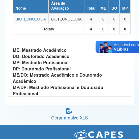
Área de
Ministério da Ciência, Tecnologia, Inovações e Comunicações
Nome
Avaliação
Total
ME
DO
MP
DP
BIOTECNOLOGIA
BIOTECNOLOGIA
4
0
0
0
0
Ministério do Meio Ambiente
Totais
4
0
0
0
0
Ministério do Turismo
Ministério do Desenvolvimento Regional
ME: Mestrado Acadêmico
DO: Doutorado Acadêmico
Controladoria-Geral da União
MP: Mestrado Profissional
DP: Doutorado Profissional
Ministério da Mulher, da Família e dos Direitos Humanos
ME/DO: Mestrado Acadêmico e Doutorado
Acadêmico
Secretaria-Geral
MP/DP: Mestrado Profissional e Doutorado
Profissional
Secretaria de Governo
Gabinete de Segurança Institucional
Gerar arquivo XLS
Advocacia-Geral da União
Banco Central do Brasil