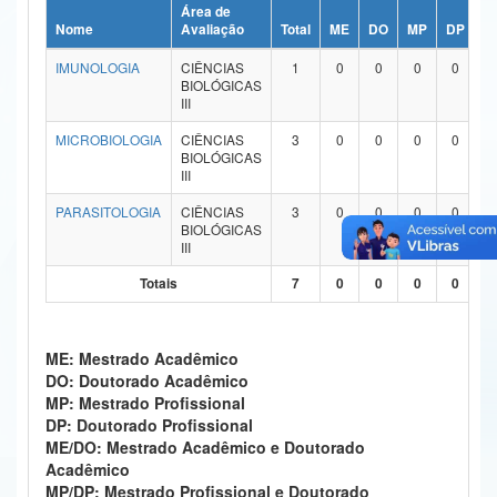
Área de
Ministério da Ciência, Tecnologia, Inovações e Comunicações
Nome
Avaliação
Total
ME
DO
MP
DP
M
IMUNOLOGIA
CIÊNCIAS
1
0
0
0
0
Ministério do Meio Ambiente
BIOLÓGICAS
III
Ministério do Turismo
MICROBIOLOGIA
CIÊNCIAS
3
0
0
0
0
BIOLÓGICAS
Ministério do Desenvolvimento Regional
III
Controladoria-Geral da União
PARASITOLOGIA
CIÊNCIAS
3
0
0
0
0
BIOLÓGICAS
III
Ministério da Mulher, da Família e dos Direitos Humanos
Totais
7
0
0
0
0
Secretaria-Geral
Secretaria de Governo
ME: Mestrado Acadêmico
DO: Doutorado Acadêmico
Gabinete de Segurança Institucional
MP: Mestrado Profissional
DP: Doutorado Profissional
Advocacia-Geral da União
ME/DO: Mestrado Acadêmico e Doutorado
Acadêmico
Banco Central do Brasil
MP/DP: Mestrado Profissional e Doutorado