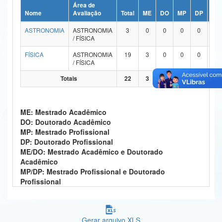
Área de
Ministério da Ciência, Tecnologia, Inovações e Comunicações
Nome
Avaliação
Total
ME
DO
MP
DP
ME
ASTRONOMIA
ASTRONOMIA
3
0
0
0
0
Ministério do Meio Ambiente
/ FÍSICA
Ministério do Turismo
FÍSICA
ASTRONOMIA
19
3
0
0
0
1
/ FÍSICA
Ministério do Desenvolvimento Regional
Totais
22
3
0
0
0
1
Controladoria-Geral da União
ME: Mestrado Acadêmico
Ministério da Mulher, da Família e dos Direitos Humanos
DO: Doutorado Acadêmico
MP: Mestrado Profissional
Secretaria-Geral
DP: Doutorado Profissional
ME/DO: Mestrado Acadêmico e Doutorado
Secretaria de Governo
Acadêmico
MP/DP: Mestrado Profissional e Doutorado
Gabinete de Segurança Institucional
Profissional
Advocacia-Geral da União
Banco Central do Brasil
Gerar arquivo XLS